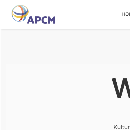
HO
W
Kultu